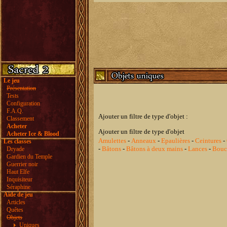
Le jeu
Présentation
Tests
Configuration
F.A.Q.
Ajouter un filtre de type d'objet :
Classement
Acheter
Ajouter un filtre de type d'objet
Acheter Ice & Blood
Amulettes
-
Anneaux
-
Epaulières
-
Ceintures
-
Les classes
-
Bâtons
-
Bâtons à deux mains
-
Lances
-
Boucl
Dryade
Gardien du Temple
Guerrier noir
Haut Elfe
Inquisiteur
Séraphine
Aide de jeu
Articles
Quêtes
Objets
Uniques