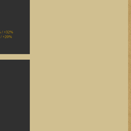
% / +32%
% / +20%