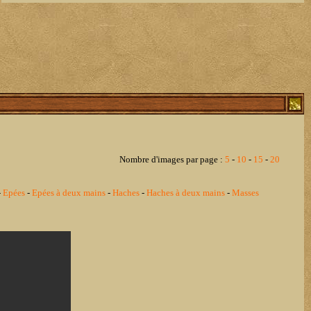
Nombre d'images par page :
5
-
10
-
15
-
20
-
Epées
-
Epées à deux mains
-
Haches
-
Haches à deux mains
-
Masses