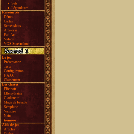
Sets
Légendaires
Ressources
Démo
Cartes
Screenshots
Artworks
Fan-Art
Vidéos
VOS Screenshots
Le jeu
Présentation
Tests
Configuration
F.A.Q.
Classement
Les classes
Elfe noir
Elfe sylvaine
Gladiateur
Mage de bataille
Séraphine
Vampire
Nain
Démone
Aide de jeu
Articles
Quêtes