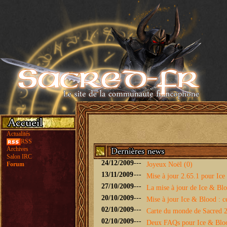
Actualités
RSS
Archives
Salon IRC
24/12/2009
---
Forum
Joyeux Noël (0)
13/11/2009
---
Mise à jour 2.65.1 pour Ice 
27/10/2009
---
La mise à jour de Ice & Bloo
20/10/2009
---
Mise à jour Ice & Blood : ce
02/10/2009
---
Carte du monde de Sacred 2 
02/10/2009
---
Deux FAQs pour Ice & Blo