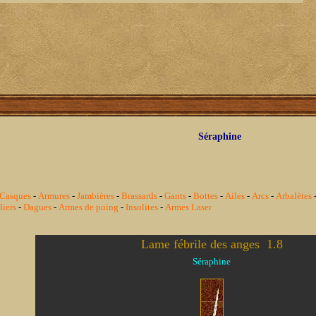
Séraphine
Casques
-
Armures
-
Jambières
-
Brassards
-
Gants
-
Bottes
-
Ailes
-
Arcs
-
Arbalètes
iers
-
Dagues
-
Armes de poing
-
Insolites
-
Armes Laser
Lame fébrile des anges  1.8
Séraphine