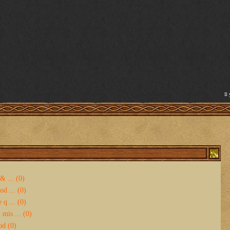
Il
& ... (0)
d ... (0)
 q ... (0)
mis ... (0)
od (0)