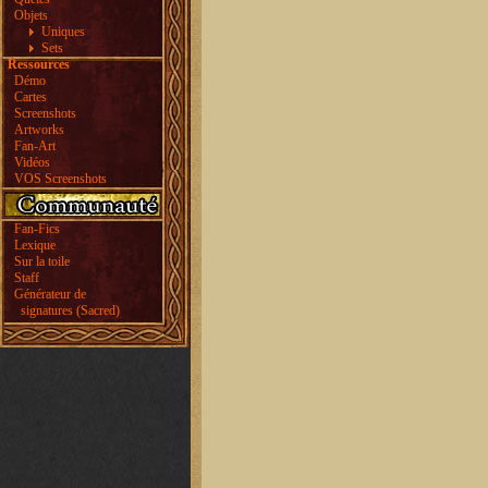
Objets
Uniques
Sets
Ressources
Démo
Cartes
Screenshots
Artworks
Fan-Art
Vidéos
VOS Screenshots
Fan-Fics
Lexique
Sur la toile
Staff
Générateur de
signatures (Sacred)