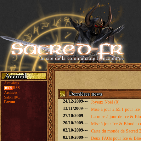
Actualités
RSS
Archives
Salon IRC
24/12/2009
---
Forum
Joyeux Noël (0)
13/11/2009
---
Mise à jour 2.65.1 pour Ice 
27/10/2009
---
La mise à jour de Ice & Bloo
20/10/2009
---
Mise à jour Ice & Blood : ce
02/10/2009
---
Carte du monde de Sacred 2 
02/10/2009
---
Deux FAQs pour Ice & Blo