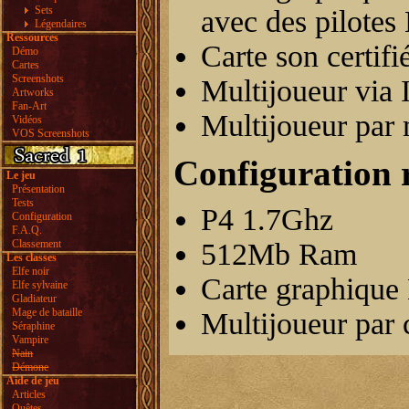
Sets
avec des pilotes
Légendaires
Ressources
Carte son certif
Démo
Cartes
Screenshots
Multijoueur via
Artworks
Fan-Art
Multijoueur pa
Vidéos
VOS Screenshots
Configuration
Le jeu
Présentation
Tests
P4 1.7Ghz
Configuration
F.A.Q.
Classement
512Mb Ram
Les classes
Elfe noir
Carte graphiqu
Elfe sylvaine
Gladiateur
Mage de bataille
Multijoueur par 
Séraphine
Vampire
Nain
Démone
Aide de jeu
Articles
Quêtes