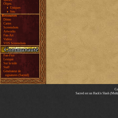
Objets
Uniques
Sets
Ressources
Démo
Cartes
Screenshots
Artworks
Fan-Art
Vidéos
VOS Screenshots
Fan-Fics
Lexique
Sur la toile
Staff
Générateur de
signatures (Sacred)
Co
Sacred est un Hack'n Slash (Multij