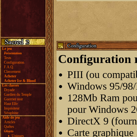
Le jeu
Présentation
Configuration 
Tests
Configuration
F.A.Q.
PIII (ou compat
Classement
Acheter
Acheter Ice & Blood
Windows 95/98
Les classes
Dryade
128Mb Ram pou
Gardien du Temple
Guerrier noir
Haut Elfe
pour Windows 
Inquisiteur
Séraphine
Aide de jeu
DirectX 9 (fourni
Articles
Quêtes
Carte graphique
Objets
Uniques