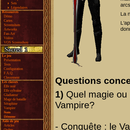
Sets
arcs
Légendaires
Ressources
La n
Démo
Cartes
L'ap
Screenshots
donn
Artworks
Fan-Art
Vidéos
VOS Screenshots
Le jeu
Présentation
Tests
Configuration
F.A.Q.
Classement
Questions conce
Les classes
Elfe noir
Elfe sylvaine
1)
Quel magie ou 
Gladiateur
Mage de bataille
Vampire?
Séraphine
Vampire
Nain
Démone
Aide de jeu
-
Conquête
: le V
Articles
Quêtes