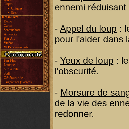
Objets
ennemi réduisant 
Uniques
Sets
Ressources
Démo
-
Appel du loup
: 
Cartes
Screenshots
Artworks
pour l'aider dans l
Fan-Art
Vidéos
VOS Screenshots
-
Yeux de loup
: l
Fan-Fics
Lexique
l'obscurité.
Sur la toile
Staff
Générateur de
signatures (Sacred)
-
Morsure de san
de la vie des enne
redonner.