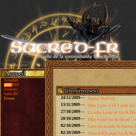
Actualités
RSS
Archives
Salon IRC
24/12/2009
---
Forum
Joyeux Noël (0)
13/11/2009
---
Mise à jour 2.65.1 pour Ice 
27/10/2009
---
La mise à jour de Ice & Bloo
20/10/2009
---
Mise à jour Ice & Blood : ce
02/10/2009
---
Carte du monde de Sacred 2 
02/10/2009
---
Deux FAQs pour Ice & Blo