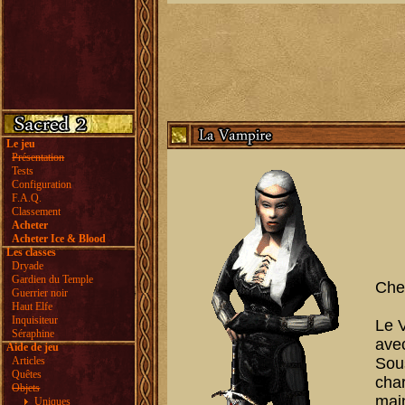
Le jeu
Présentation
Tests
Configuration
F.A.Q.
Classement
Acheter
Acheter Ice & Blood
Les classes
Dryade
Gardien du Temple
Chev
Guerrier noir
Haut Elfe
Inquisiteur
Le 
Séraphine
avec
Aide de jeu
Articles
Sous
Quêtes
cha
Objets
main
Uniques