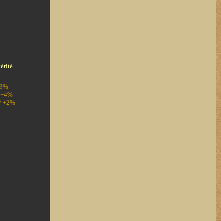
érité
+3%
/ +4%
 / +2%