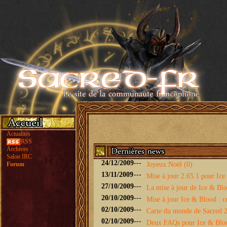
Actualités
RSS
Archives
Salon IRC
24/12/2009
---
Forum
Joyeux Noël (0)
13/11/2009
---
Mise à jour 2.65.1 pour Ice 
27/10/2009
---
La mise à jour de Ice & Bloo
20/10/2009
---
Mise à jour Ice & Blood : ce
02/10/2009
---
Carte du monde de Sacred 2 
02/10/2009
---
Deux FAQs pour Ice & Blo