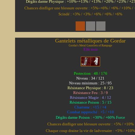
Dégâts darme Physique : +10%~+13% / +13% / +20% / +23% / +
Chances dinfliger une blessure ouverte : +5%~+6% / +6% / +10% 
Scindé : +3% / +3% / +6% / +6% / +6%
Gantelets métalliques de Gordar
Gordar's Metal Gauntlets of Rampage
Elfe noir
Protection : 48 / 176
Niveau : 34 / 121
Niveau minimum : 25 / 95
Résistance Physique : 8 / 23
Résistance Feu : 3 / 9
Résistance Magie : 4 / 12
Résistance Poison : 5 / 15
Charisme : +15 / +4
Combat rapproché : +5 / +10
Dégâts darme Poison : +30% / +60% Force
Chances dinfliger une blessure ouverte : +5% / +10%
Chaque coup draine la vie de ladversaire : +5% / +10