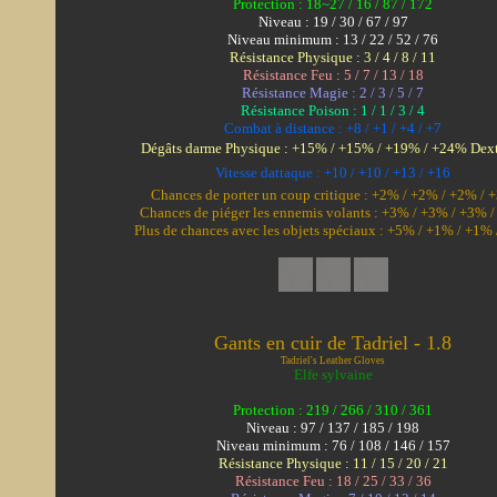
Protection : 18~27 / 16 / 87 / 172
Niveau : 19 / 30 / 67 / 97
Niveau minimum : 13 / 22 / 52 / 76
Résistance Physique : 3 / 4 / 8 / 11
Résistance Feu : 5 / 7 / 13 / 18
Résistance Magie : 2 / 3 / 5 / 7
Résistance Poison : 1 / 1 / 3 / 4
Combat à distance : +8 / +1 / +4 / +7
Dégâts darme Physique : +15% / +15% / +19% / +24% Dext
Vitesse dattaque : +10 / +10 / +13 / +16
Chances de porter un coup critique : +2% / +2% / +2% / 
Chances de piéger les ennemis volants : +3% / +3% / +3% 
Plus de chances avec les objets spéciaux : +5% / +1% / +1%
Gants en cuir de Tadriel - 1.8
Tadriel's Leather Gloves
Elfe sylvaine
Protection : 219 / 266 / 310 / 361
Niveau : 97 / 137 / 185 / 198
Niveau minimum : 76 / 108 / 146 / 157
Résistance Physique : 11 / 15 / 20 / 21
Résistance Feu : 18 / 25 / 33 / 36