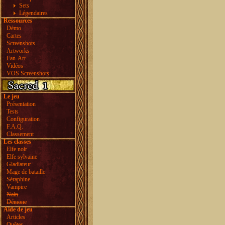
Sets
Légendaires
Ressources
Démo
Cartes
Screenshots
Artworks
Fan-Art
Vidéos
VOS Screenshots
Le jeu
Présentation
Tests
Configuration
F.A.Q.
Classement
Les classes
Elfe noir
Elfe sylvaine
Gladiateur
Mage de bataille
Séraphine
Vampire
Nain
Démone
Aide de jeu
Articles
Quêtes