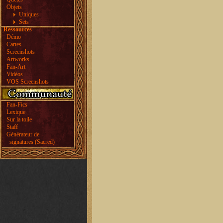
Objets
Uniques
Sets
Ressources
Démo
Cartes
Screenshots
Artworks
Fan-Art
Vidéos
VOS Screenshots
Fan-Fics
Lexique
Sur la toile
Staff
Générateur de
signatures (Sacred)