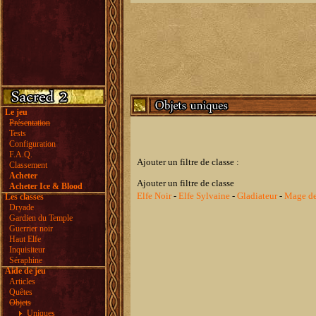
Le jeu
Présentation
Tests
Configuration
F.A.Q.
Ajouter un filtre de classe :
Classement
Acheter
Ajouter un filtre de classe
Acheter Ice & Blood
Elfe Noir
-
Elfe Sylvaine
-
Gladiateur
-
Mage de
Les classes
Dryade
Gardien du Temple
Guerrier noir
Haut Elfe
Inquisiteur
Séraphine
Aide de jeu
Articles
Quêtes
Objets
Uniques