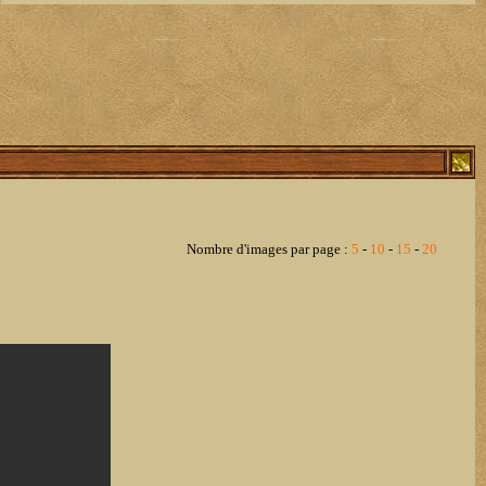
Nombre d'images par page :
5
-
10
-
15
-
20