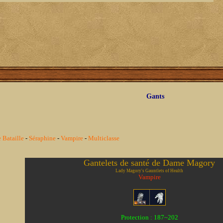
Gants
 Bataille
-
Séraphine
-
Vampire
-
Multiclasse
Gantelets de santé de Dame Magory
Lady Magory's Gauntlets of Health
Vampire
Protection : 187~202