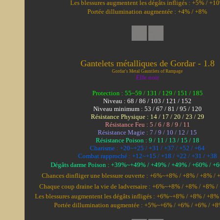
Les blessures augmentent les dégâts infligés : +5% / +1
Portée dillumination augmentée : +4% / +8%
Gantelets métalliques de Gordar - 1.8
Gordar's Metal Gauntlets of Rampage
Elfe noir
Protection : 55~59 / 131 / 129 / 151 / 185
Niveau : 68 / 86 / 103 / 121 / 152
Niveau minimum : 53 / 67 / 81 / 95 / 120
Résistance Physique : 14 / 17 / 20 / 23 / 29
Résistance Feu : 5 / 6 / 8 / 9 / 11
Résistance Magie : 7 / 9 / 10 / 12 / 15
Résistance Poison : 9 / 11 / 13 / 15 / 18
Charisme : +20~+25 / +31 / +37 / +52 / +64
Combat rapproché : +12~+15 / +18 / +22 / +31 / +38
Dégâts darme Poison : +39%~+49% / +49% / +49% / +60% / +
Chances dinfliger une blessure ouverte : +6%~+8% / +8% / +8% /
Chaque coup draine la vie de ladversaire : +6%~+8% / +8% / +8% 
Les blessures augmentent les dégâts infligés : +6%~+8% / +8% / +8
Portée dillumination augmentée : +5%~+6% / +6% / +6% / +