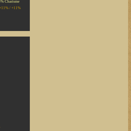
23% Charisme
/ +11% / +11%
%