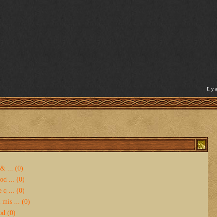
Il y 
& ... (0)
d ... (0)
 q ... (0)
mis ... (0)
od (0)