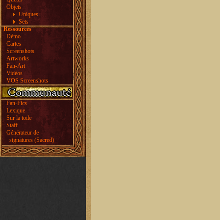
Objets
Uniques
Sets
Ressources
Démo
Cartes
Screenshots
Artworks
Fan-Art
Vidéos
VOS Screenshots
Fan-Fics
Lexique
Sur la toile
Staff
Générateur de
signatures (Sacred)