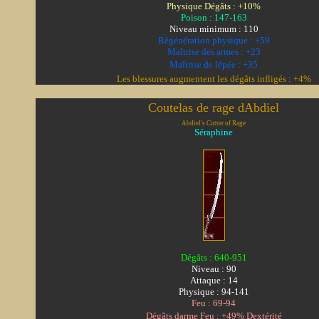
Physique Dégâts : +10%
Poison : 147-163
Niveau minimum : 110
Régénération physique : +59
Maîtrise des armes : +23
Maîtrise de lépée : +35
Les blessures augmentent les dégâts infligés : +4%
Coutelas de rage dAbdiel
Abdiel's Cutter of Rage
Séraphine
Dégâts : 640-951
Niveau : 90
Attaque : 14
Physique : 94-141
Feu : 69-94
Dégâts darme Feu : +49% Dextérité