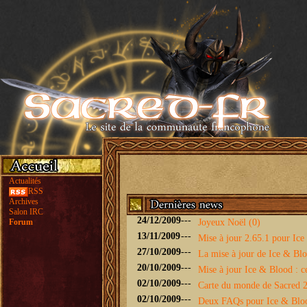
Actualités
RSS
Archives
Salon IRC
24/12/2009
---
Forum
Joyeux Noël (0)
13/11/2009
---
Mise à jour 2.65.1 pour Ice 
27/10/2009
---
La mise à jour de Ice & Bloo
20/10/2009
---
Mise à jour Ice & Blood : ce
02/10/2009
---
Carte du monde de Sacred 2 
02/10/2009
---
Deux FAQs pour Ice & Blo