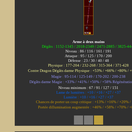
Arme à deux mains
Dégâts : 1152-1345 / 2018-2349 / 2471-2885 / 3825-44
Niveau : 86 / 116 / 161 / 191
Attaque : 95 / 125 / 170 / 200
Défense : 23 / 30 / 40 / 48
Physique : 177-204 / 232-268 / 315-364 / 371-428
Contre Dragon Dégâts darme Physique : +53% / +66% / +80% / 
Magie : 95-114 / 125-149 / 170-202 / 200-238
Dégâts darme Magie : +33% / +41% / +50% / +58% Régénératio
Niveau minimum : 67 / 91 / 127 / 151
Lame de lumières : +10 / +16 / +27 / +37
Lumière : +10 / +16 / +27 / +37
Chances de porter un coup critique : +13% / +16% / +20% 
Portée dillumination augmentée : +46% / +58% / +70% / 