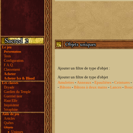
Le jeu
Présentation
Tests
Configuration
F.A.Q.
Ajouter un filtre de type d'objet :
Classement
Acheter
Ajouter un filtre de type d'objet
Acheter Ice & Blood
Amulettes
-
Anneaux
-
Epaulières
-
Ceintures
-
Les classes
-
Bâtons
-
Bâtons à deux mains
-
Lances
-
Boucl
Dryade
Gardien du Temple
Guerrier noir
Haut Elfe
Inquisiteur
Séraphine
Aide de jeu
Articles
Quêtes
Objets
Uniques