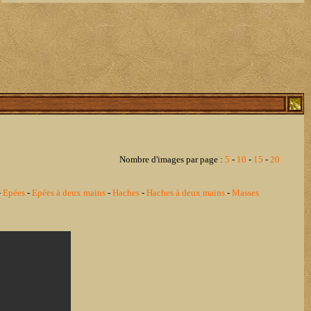
Nombre d'images par page :
5
-
10
-
15
-
20
-
Epées
-
Epées à deux mains
-
Haches
-
Haches à deux mains
-
Masses