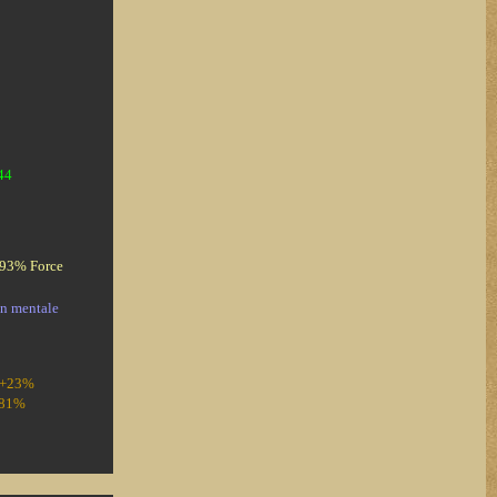
44
+93% Force
n mentale
/ +23%
+81%