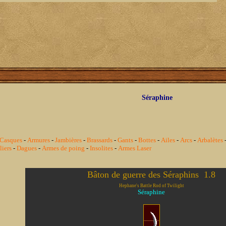
Séraphine
Casques
-
Armures
-
Jambières
-
Brassards
-
Gants
-
Bottes
-
Ailes
-
Arcs
-
Arbalètes
iers
-
Dagues
-
Armes de poing
-
Insolites
-
Armes Laser
Bâton de guerre des Séraphins  1.8
Hephane's Battle Rod of Twilight
Séraphine