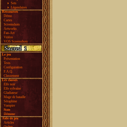
Sets
Légendaires
Ressources
Démo
Cartes
Screenshots
Artworks
Fan-Art
Vidéos
VOS Screenshots
Le jeu
Présentation
Tests
Configuration
F.A.Q.
Classement
Les classes
Elfe noir
Elfe sylvaine
Gladiateur
Mage de bataille
Séraphine
Vampire
Nain
Démone
Aide de jeu
Articles
Quêtes