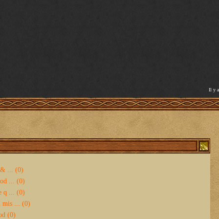
Il y 
& ... (0)
d ... (0)
 q ... (0)
mis ... (0)
od (0)