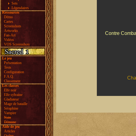
Sets
Légendaires
Ressources
Démo
Cartes
Screenshots
Artworks
Contre Combat
Fan-Art
Vidéos
VOS Screenshots
Le jeu
Présentation
Tests
Configuration
F.A.Q.
Chan
Classement
Les classes
Elfe noir
Elfe sylvaine
Gladiateur
Mage de bataille
Séraphine
Vampire
Nain
Démone
Aide de jeu
Articles
Quêtes