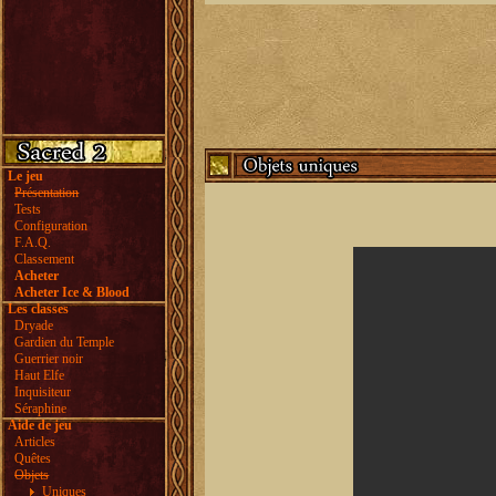
Le jeu
Présentation
Tests
Configuration
F.A.Q.
Classement
Acheter
Acheter Ice & Blood
Les classes
Dryade
Gardien du Temple
Guerrier noir
Haut Elfe
Inquisiteur
Séraphine
Aide de jeu
Articles
Quêtes
Objets
Uniques