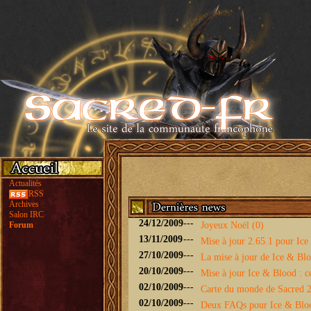
Actualités
RSS
Archives
Salon IRC
24/12/2009
---
Forum
Joyeux Noël (0)
13/11/2009
---
Mise à jour 2.65.1 pour Ice 
27/10/2009
---
La mise à jour de Ice & Bloo
20/10/2009
---
Mise à jour Ice & Blood : ce
02/10/2009
---
Carte du monde de Sacred 2 
02/10/2009
---
Deux FAQs pour Ice & Blo