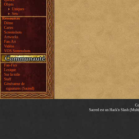
Objets
Uniques
Sets
Ressources
Démo
Cartes
Screenshots
Artworks
Fan-Art
Vidéos
VOS Screenshots
Fan-Fics
Lexique
Sur la toile
Staff
Générateur de
signatures (Sacred)
Co
Sacred est un Hack'n Slash (Multij