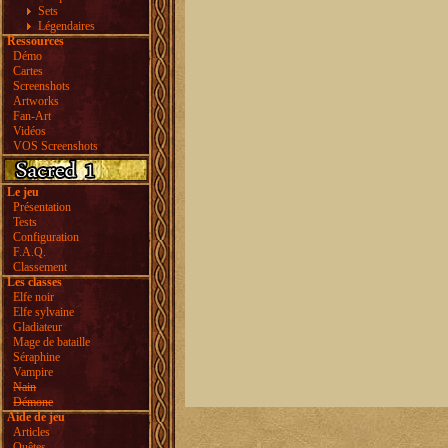
Sets
Légendaires
Ressources
Démo
Cartes
Screenshots
Artworks
Fan-Art
Vidéos
VOS Screenshots
Le jeu
Présentation
Tests
Configuration
F.A.Q.
Classement
Les classes
Elfe noir
Elfe sylvaine
Gladiateur
Mage de bataille
Séraphine
Vampire
Nain
Démone
Aide de jeu
Articles
Quêtes