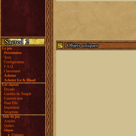
Le jeu
Présentation
Tests
Configuration
F.A.Q.
Classement
Acheter
Acheter Ice & Blood
Les classes
Dryade
Gardien du Temple
Guerrier noir
Haut Elfe
Inquisiteur
Séraphine
Aide de jeu
Articles
Quêtes
Objets
Uniques