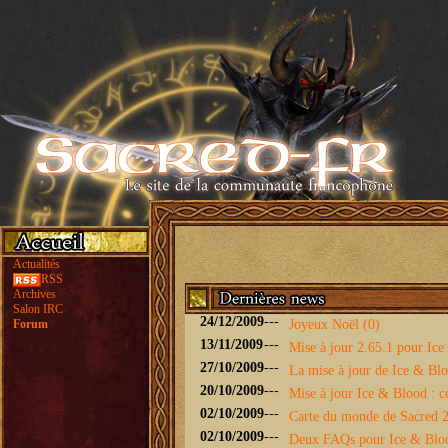
Actualités
RSS
Archives
Salon IRC
24/12/2009
---
Forum
Joyeux Noël (0)
13/11/2009
---
Mise à jour 2.65.1 pour Ice 
27/10/2009
---
La mise à jour de Ice & Bloo
20/10/2009
---
Mise à jour Ice & Blood : ce
02/10/2009
---
Carte du monde de Sacred 2 
02/10/2009
---
Deux FAQs pour Ice & Blo