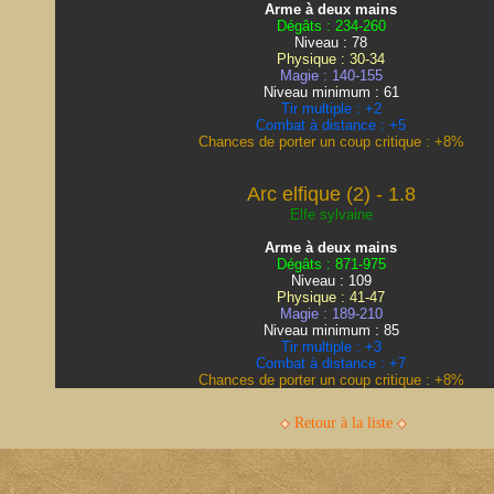
Arme à deux mains
Dégâts : 234-260
Niveau : 78
Physique : 30-34
Magie : 140-155
Niveau minimum : 61
Tir multiple : +2
Combat à distance : +5
Chances de porter un coup critique : +8%
Arc elfique (2) - 1.8
Elfe sylvaine
Arme à deux mains
Dégâts : 871-975
Niveau : 109
Physique : 41-47
Magie : 189-210
Niveau minimum : 85
Tir multiple : +3
Combat à distance : +7
Chances de porter un coup critique : +8%
Retour à la liste