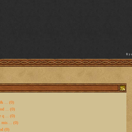
Il y 
& ... (0)
d ... (0)
 q ... (0)
mis ... (0)
od (0)