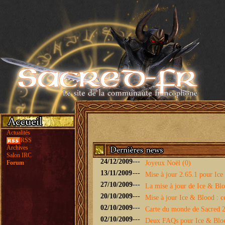
Actualités
RSS
Archives
Salon IRC
24/12/2009
---
Forum
Joyeux Noël (0)
13/11/2009
---
Mise à jour 2.65.1 pour Ice 
27/10/2009
---
La mise à jour de Ice & Bloo
20/10/2009
---
Mise à jour Ice & Blood : ce
02/10/2009
---
Carte du monde de Sacred 2 
02/10/2009
---
Deux FAQs pour Ice & Blo