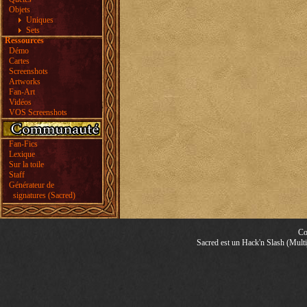
Objets
Uniques
Sets
Ressources
Démo
Cartes
Screenshots
Artworks
Fan-Art
Vidéos
VOS Screenshots
Fan-Fics
Lexique
Sur la toile
Staff
Générateur de
signatures (Sacred)
Co
Sacred est un Hack'n Slash (Multij