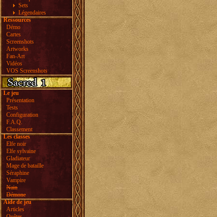
Sets
Légendaires
Ressources
Démo
Cartes
Screenshots
Artworks
Fan-Art
Vidéos
VOS Screenshots
Le jeu
Présentation
Tests
Configuration
F.A.Q.
Classement
Les classes
Elfe noir
Elfe sylvaine
Gladiateur
Mage de bataille
Séraphine
Vampire
Nain
Démone
Aide de jeu
Articles
Quêtes