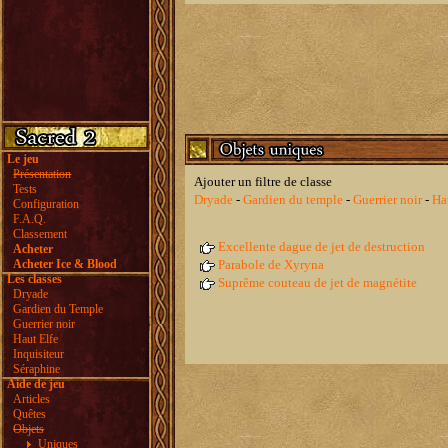
Le jeu
Présentation
Ajouter un filtre de classe
Tests
Dryade
-
Gardien du temple
-
Guerrier noir
-
Ha
Configuration
F.A.Q.
Classement
Excellente dague de jet de destruction
Acheter
Acheter Ice & Blood
Parabole de Xyryna
Les classes
Suprême couteau de jet de magnétite
Dryade
Gardien du Temple
Guerrier noir
Haut Elfe
Inquisiteur
Séraphine
Aide de jeu
Articles
Quêtes
Objets
Uniques