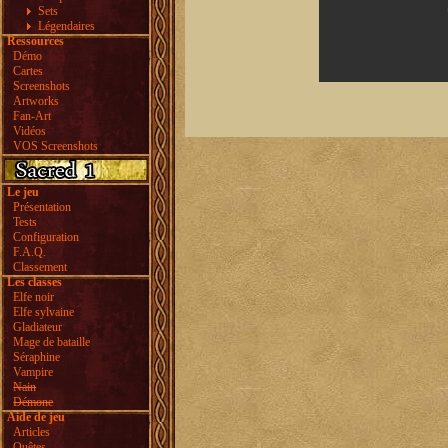
Sets
Légendaires
Ressources
Démo
Cartes
Screenshots
Artworks
Fan-Art
Vidéos
VOS Screenshots
Le jeu
Présentation
Tests
Configuration
F.A.Q.
Classement
Les classes
Elfe noir
Elfe sylvaine
Gladiateur
Mage de bataille
Séraphine
Vampire
Nain
Démone
Aide de jeu
Articles
Quêtes