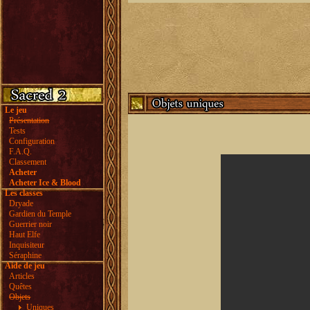
Le jeu
Présentation
Tests
Configuration
F.A.Q.
Classement
Acheter
Acheter Ice & Blood
Les classes
Dryade
Gardien du Temple
Guerrier noir
Haut Elfe
Inquisiteur
Séraphine
Aide de jeu
Articles
Quêtes
Objets
Uniques