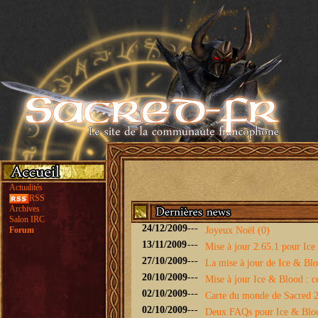
Actualités
RSS
Archives
Salon IRC
24/12/2009
---
Forum
Joyeux Noël (0)
13/11/2009
---
Mise à jour 2.65.1 pour Ice 
27/10/2009
---
La mise à jour de Ice & Bloo
20/10/2009
---
Mise à jour Ice & Blood : ce
02/10/2009
---
Carte du monde de Sacred 2 
02/10/2009
---
Deux FAQs pour Ice & Blo