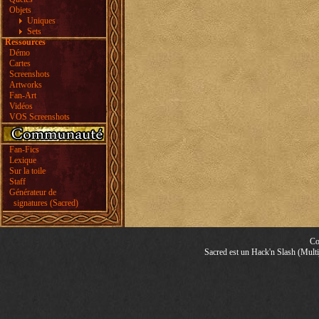
Objets
Uniques
Sets
Ressources
Démo
Cartes
Screenshots
Artworks
Fan-Art
Vidéos
VOS Screenshots
Fan-Fics
Lexique
Sur la toile
Staff
Générateur de
signatures (Sacred)
Co
Sacred est un Hack'n Slash (Multij