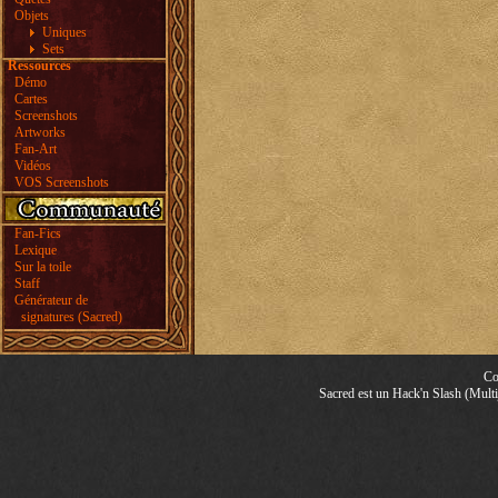
Objets
Uniques
Sets
Ressources
Démo
Cartes
Screenshots
Artworks
Fan-Art
Vidéos
VOS Screenshots
Fan-Fics
Lexique
Sur la toile
Staff
Générateur de
signatures (Sacred)
Co
Sacred est un Hack'n Slash (Multij