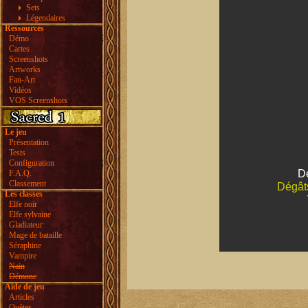
Sets
Légendaires
Ressources
Démo
Cartes
Screenshots
Artworks
Fan-Art
Vidéos
VOS Screenshots
Le jeu
Présentation
Tests
Configuration
D
F.A.Q.
Classement
Dégât
Les classes
Elfe noir
Elfe sylvaine
Gladiateur
Mage de bataille
Séraphine
Vampire
Nain
Démone
Aide de jeu
Articles
Quêtes