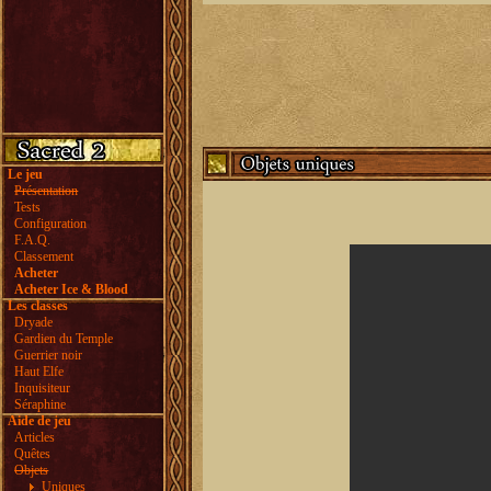
Le jeu
Présentation
Tests
Configuration
F.A.Q.
Classement
Acheter
Acheter Ice & Blood
Les classes
Dryade
Gardien du Temple
Guerrier noir
Haut Elfe
Inquisiteur
Séraphine
Aide de jeu
Articles
Quêtes
Objets
Uniques