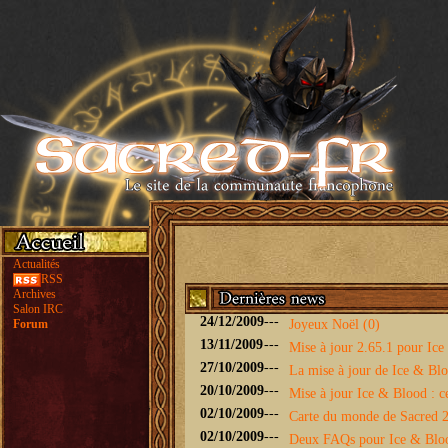
Actualités
RSS
Archives
Salon IRC
24/12/2009
---
Forum
Joyeux Noël (0)
13/11/2009
---
Mise à jour 2.65.1 pour Ice 
27/10/2009
---
La mise à jour de Ice & Bloo
20/10/2009
---
Mise à jour Ice & Blood : ce
02/10/2009
---
Carte du monde de Sacred 2 
02/10/2009
---
Deux FAQs pour Ice & Blo