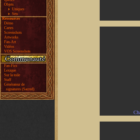
Objets
Uniques
Sets
Ressources
Démo
Cartes
Screenshots
Artworks
Fan-Art
Vidéos
VOS Screenshots
Fan-Fics
Lexique
Sur la toile
Staff
Générateur de
signatures (Sacred)
Cha