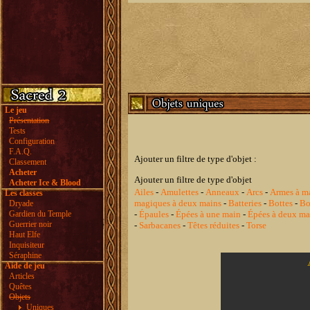
Le jeu
Présentation
Tests
Configuration
F.A.Q.
Ajouter un filtre de type d'objet :
Classement
Acheter
Ajouter un filtre de type d'objet
Acheter Ice & Blood
Ailes
-
Amulettes
-
Anneaux
-
Arcs
-
Armes à m
Les classes
magiques à deux mains
-
Batteries
-
Bottes
-
Bo
Dryade
Gardien du Temple
-
Épaules
-
Épées à une main
-
Épées à deux ma
Guerrier noir
-
Sarbacanes
-
Têtes réduites
-
Torse
Haut Elfe
Inquisiteur
Séraphine
Aide de jeu
Articles
Quêtes
Objets
Uniques