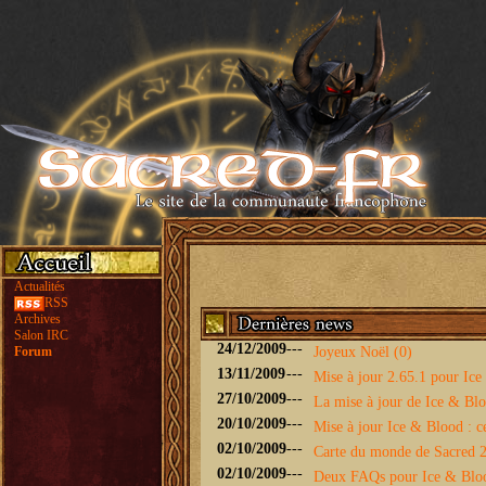
Actualités
RSS
Archives
Salon IRC
24/12/2009
---
Forum
Joyeux Noël (0)
13/11/2009
---
Mise à jour 2.65.1 pour Ice 
27/10/2009
---
La mise à jour de Ice & Bloo
20/10/2009
---
Mise à jour Ice & Blood : ce
02/10/2009
---
Carte du monde de Sacred 2 
02/10/2009
---
Deux FAQs pour Ice & Blo