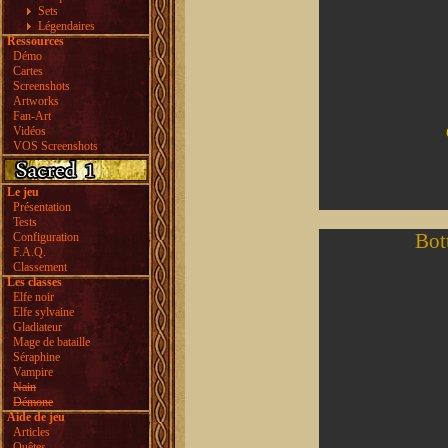
Sets
Légendaires
Ressources
Démo
Cartes
Screenshots
Artworks
Fan-Art
Vidéos
VOS Screenshots
Le jeu
Présentation
Tests
Bott
Configuration
F.A.Q.
Classement
Les classes
Elfe noir
Elfe sylvaine
Gladiateur
Mage de bataille
Séraphine
Vampire
Nain
Démone
Aide de jeu
Articles
Quêtes