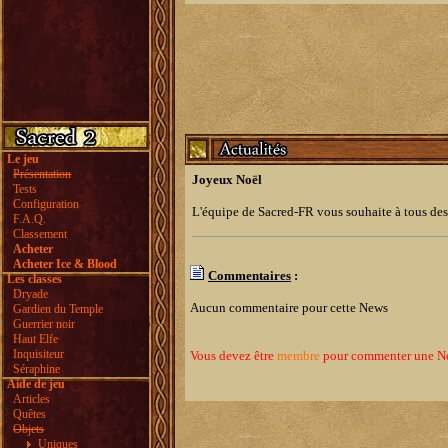
Le jeu
Présentation
Joyeux Noël
Tests
Configuration
L'équipe de Sacred-FR vous souhaite à tous des 
F.A.Q.
Classement
Acheter
Acheter Ice & Blood
Commentaires
:
Les classes
Dryade
Aucun commentaire pour cette News
Gardien du Temple
Guerrier noir
Haut Elfe
Inquisiteur
Vous devez être
membre
pour commenter une N
Séraphine
Aide de jeu
Articles
Quêtes
Objets
Uniques