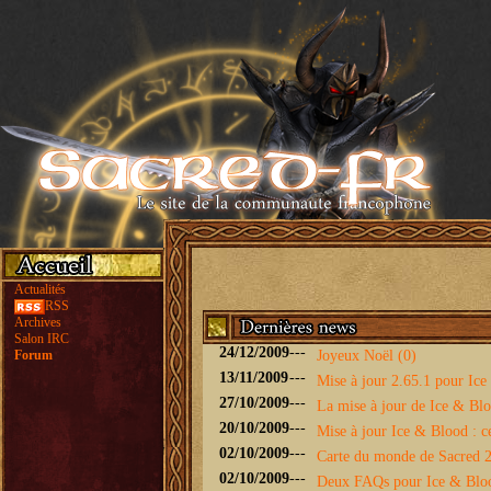
Actualités
RSS
Archives
Salon IRC
24/12/2009
---
Forum
Joyeux Noël (0)
13/11/2009
---
Mise à jour 2.65.1 pour Ice 
27/10/2009
---
La mise à jour de Ice & Bloo
20/10/2009
---
Mise à jour Ice & Blood : ce
02/10/2009
---
Carte du monde de Sacred 2 
02/10/2009
---
Deux FAQs pour Ice & Blo