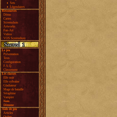
Sets
Légendaires
Ressources
Démo
Cartes
Screenshots
Artworks
Fan-Art
Vidéos
VOS Screenshots
Le jeu
Présentation
Tests
Configuration
F.A.Q.
Classement
Les classes
Elfe noir
Elfe sylvaine
Gladiateur
Mage de bataille
Séraphine
Vampire
Nain
Démone
Aide de jeu
Articles
Quêtes