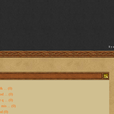
Il y 
& ... (0)
d ... (0)
 q ... (0)
mis ... (0)
od (0)