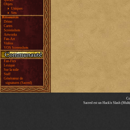
Objets
Uniques
Sets
Ressources
Démo
Cartes
Screenshots
Artworks
Fan-Art
Vidéos
VOS Screenshots
Fan-Fics
Lexique
Sur la toile
Staff
Générateur de
signatures (Sacred)
Co
Sacred est un Hack'n Slash (Multij