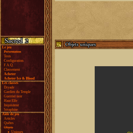
Le jeu
Présentation
Tests
Configuration
F.A.Q.
Classement
Acheter
Acheter Ice & Blood
Les classes
Dryade
Gardien du Temple
Guerrier noir
Haut Elfe
Inquisiteur
Séraphine
Aide de jeu
Articles
Quêtes
Objets
Uniques