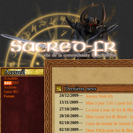
Actualités
RSS
Archives
Salon IRC
24/12/2009
---
Forum
Joyeux Noël (0)
13/11/2009
---
Mise à jour 2.65.1 pour Ice 
27/10/2009
---
La mise à jour de Ice & Bloo
20/10/2009
---
Mise à jour Ice & Blood : ce
02/10/2009
---
Carte du monde de Sacred 2 
02/10/2009
---
Deux FAQs pour Ice & Blo