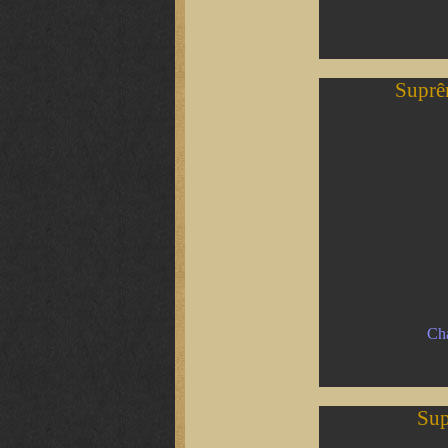
Suprê
Cha
Sup