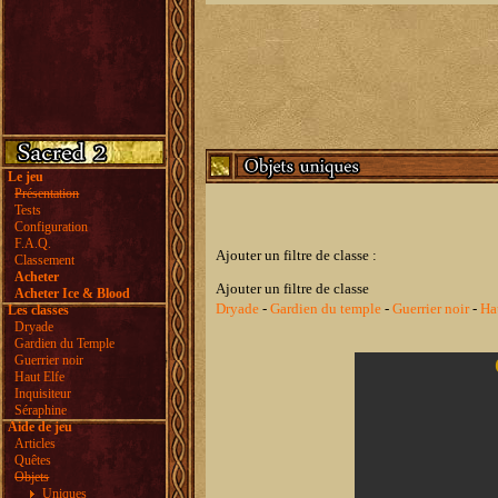
Le jeu
Présentation
Tests
Configuration
F.A.Q.
Ajouter un filtre de classe :
Classement
Acheter
Ajouter un filtre de classe
Acheter Ice & Blood
Dryade
-
Gardien du temple
-
Guerrier noir
-
Ha
Les classes
Dryade
Gardien du Temple
Guerrier noir
Haut Elfe
Inquisiteur
Séraphine
Aide de jeu
Articles
Quêtes
Objets
Uniques