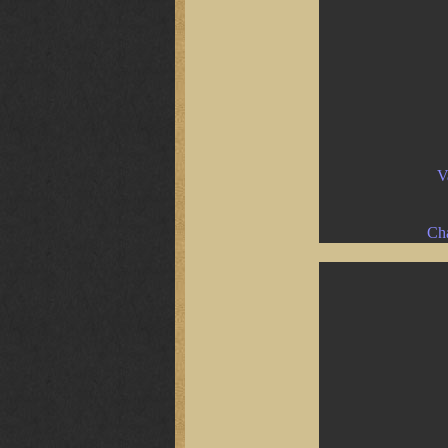
V
Cha